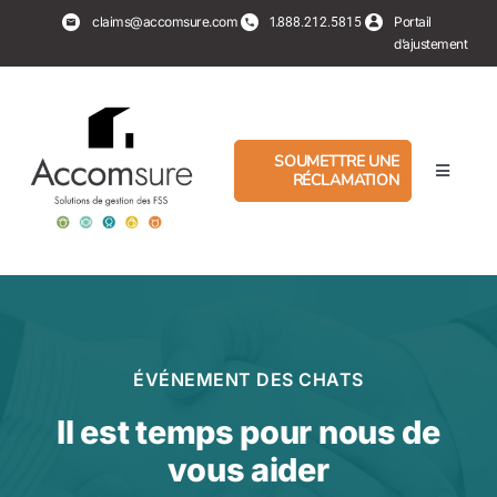
Aller
claims@accomsure.com
1.
Portail
888.212.5815
au
d’ajustement
contenu
SOUMETTRE UNE
RÉCLAMATION
Basculer
la
navigati
Experts en sinistre
PropertyHub
Assurés
ÉVÉNEMENT DES CHATS
Il est temps pour nous de
Services
vous aider