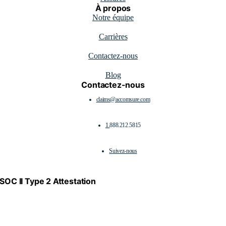
À propos
Notre équipe
Carrières
Contactez-nous
Blog
Contactez-nous
claims@accomsure.com
1.
888.212.5815
Suivez-nous
SOC II Type 2 Attestation