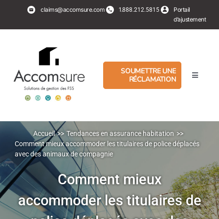
Aller
claims@accomsure.com
1.
Portail
888.212.5815
au
d’ajustement
contenu
SOUMETTRE UNE
RÉCLAMATION
Basculer
la
navigati
Experts en sinistre
PropertyHub
Accueil
Tendances en assurance habitation
Comment mieux accommoder les titulaires de police déplacés
avec des animaux de compagnie
Assurés
Comment mieux
accommoder les titulaires de
Services