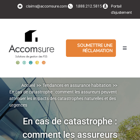
Aller
claims@accomsure.com
1.
Portail
888.212.5815
au
d’ajustement
contenu
SOUMETTRE UNE
RÉCLAMATION
Basculer
la
navigati
Experts en sinistre
PropertyHub
Accueil
Tendances en assurance habitation
En cas de catastrophe : comment les assureurs peuvent
atténuer les impacts des catastrophes naturelles et des
urgences
Assurés
En cas de catastrophe :
Services
comment les assureurs