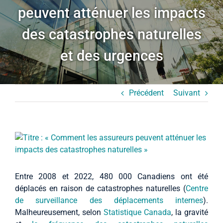
peuvent atténuer les impacts
Études de cas
des catastrophes naturelles
À propos
et des urgences
Français (Canada)
Précédent
Suivant
Agrandir
l’image
Entre 2008 et 2022, 480 000 Canadiens ont été
déplacés en raison de catastrophes naturelles (
Centre
de surveillance des déplacements internes
).
Malheureusement, selon
Statistique Canada
, la gravité