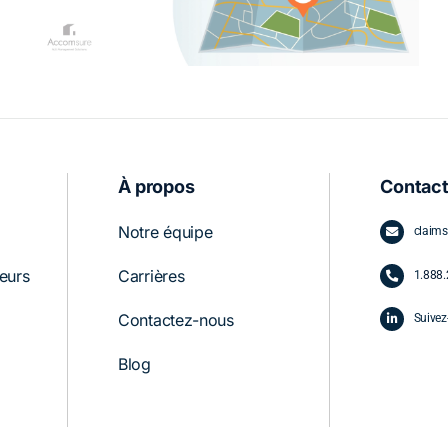
procédure sans
À propos
Contac
Notre équipe
claim
seurs
Carrières
1.
888.
Contactez-nous
Suivez
Blog