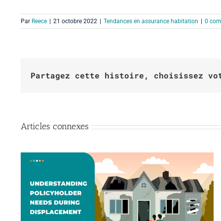
Par
Reece
|
21 octobre 2022
|
Tendances en assurance habitation
|
0 com
Partagez cette histoire, choisissez vo
Articles connexes
de
Au-delà de l’hébergement :
s
comment Accomsure soutient les