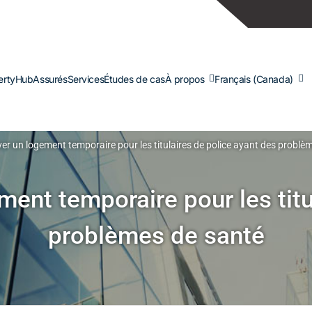
ertyHub
Assurés
Services
Études de cas
À propos
Français (Canada)
r un logement temporaire pour les titulaires de police ayant des problè
nt temporaire pour les titu
problèmes de santé