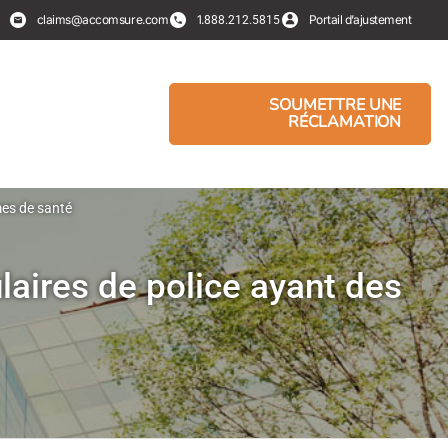
claims@accomsure.com
1.
Portail d’ajustement
888.212.5815
SOUMETTRE UNE
RÉCLAMATION
mes de santé
laires de police ayant des