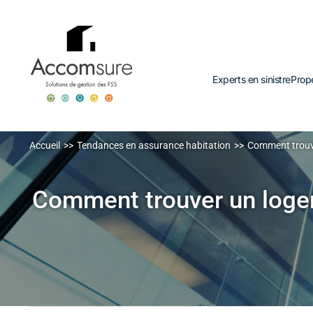
Aller
au
contenu
Experts en sinistre
Prop
Accueil
Tendances en assurance habitation
Comment trouve
Comment trouver un logeme