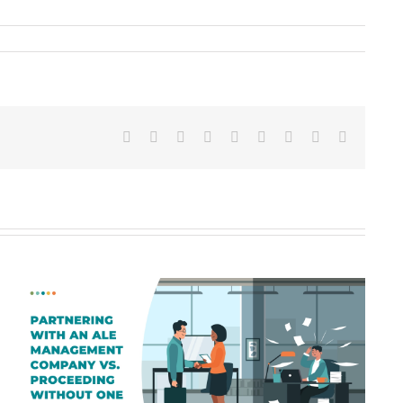
Sur
X
Reddit
Sur
WhatsApp
Tumblr
Pinterest
Vk
Courriel
Facebook
LinkedIn
Ce que veulent vraiment les
souscripteurs déplacés : un guide
pour comprendre les besoins des