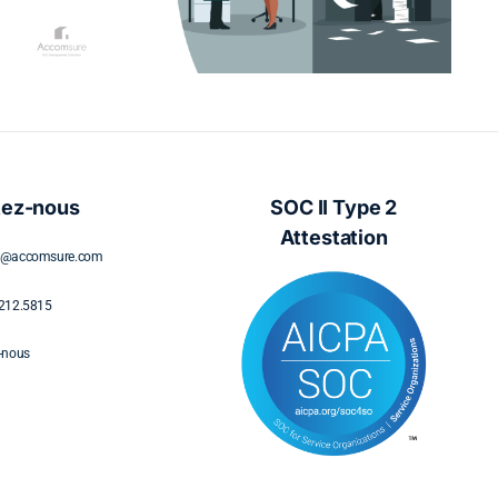
souscripteurs pendant le
déplacement
tez-nous
SOC II Type 2
Attestation
s@accomsure.com
212.5815
-nous