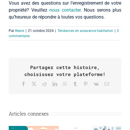
Vous avez des questions sur l’enregistrement de votre
propriété? Veuillez
nous contacter
. Nous serons plus
qu’heureux de répondre à toutes vos questions.
Par
Reece
|
21 octobre 2024
|
Tendances en assurance habitation
|
0
commentaire
Partagez cette histoire,
choisissez votre plateforme!
Sur
X
Reddit
Sur
WhatsApp
Tumblr
Pinterest
Vk
Courriel
Facebook
LinkedIn
Articles connexes
s
Au-delà de
Partenariat
s
l’hébergement