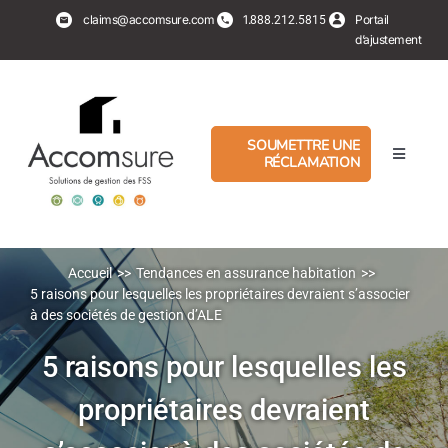
Aller
claims@accomsure.com
1.
Portail
888.212.5815
au
d’ajustement
contenu
SOUMETTRE UNE
RÉCLAMATION
Basculer
la
navigati
Experts en sinistre
PropertyHub
Accueil
Tendances en assurance habitation
5 raisons pour lesquelles les propriétaires devraient s’associer
à des sociétés de gestion d’ALE
Assurés
5 raisons pour lesquelles les
propriétaires devraient
Services