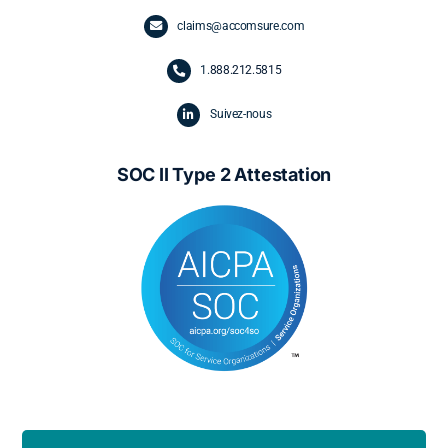
claims@accomsure.com
1.
888.212.5815
Suivez-nous
SOC II Type 2 Attestation