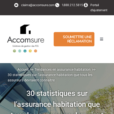
Aller
claims@accomsure.com
1.
Portail
888.212.5815
au
d’ajustement
contenu
SOUMETTRE UNE
RÉCLAMATION
Basculer
la
navigati
Experts en sinistre
PropertyHub
Accueil
Tendances en assurance habitation
30 statistiques sur l’assurance habitation que tous les
assureurs devraient connaître
Assurés
30 statistiques sur
l’assurance habitation que
Services